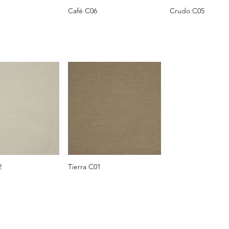
Café C06
Crudo C05
2
Tierra C01