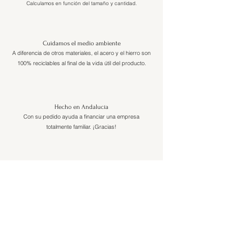
Calculamos en función del tamaño y cantidad.
Cuidamos el medio ambiente
A diferencia de otros materiales, el acero y el hierro son
100% reciclables al final de la vida útil del producto.
Hecho en Andalucía
Con su pedido ayuda a financiar una empresa
totalmente familiar. ¡Gracias!
¿Profesional del sector del diseño?
Tenemos condiciones especiales si eres interiorista,
arquitecto, diseñador o empresa del sector.