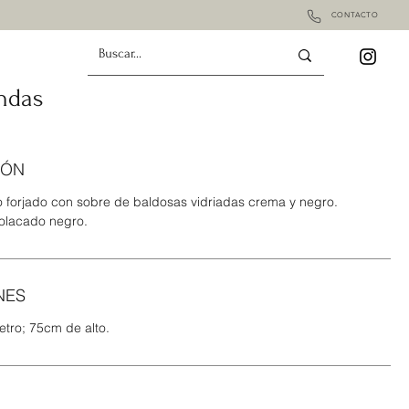
CONTACTO
ndas
IÓN
o forjado con sobre de baldosas vidriadas crema y negro.
olacado negro.
NES
tro; 75cm de alto.