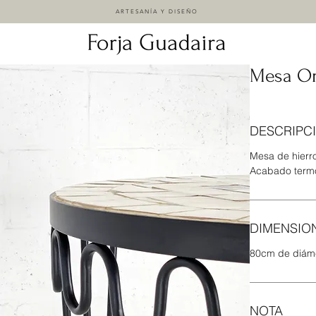
ARTESANÍA Y DISEÑO
Mesa O
DESCRIPC
Mesa de hierr
Acabado term
DIMENSIO
80cm de diáme
NOTA