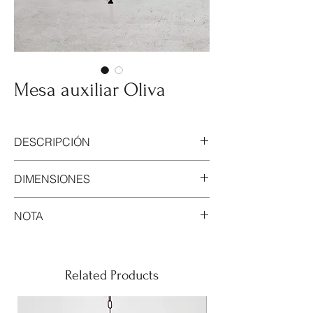
Mesa auxiliar Oliva
DESCRIPCIÓN
Mesa auxiliar fabricada en hierro forjado.
DIMENSIONES
Acabado termolacado apto para exterior.
50cm de diámetro; 60cm de alto.
NOTA
Este modelo se puede realizar en cualquier
tamaño y acabado.
Related Products
Al tratarse de una pieza trabajada a mano
cada pieza es única debido a su proceso