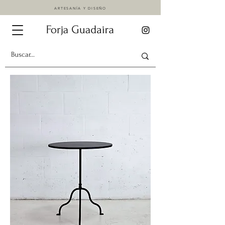
ARTESANÍA Y DISEÑO