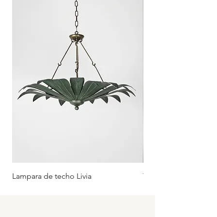
de creación artesanal.
Lampara de techo Livia
Tumbona Oliva (Rueda