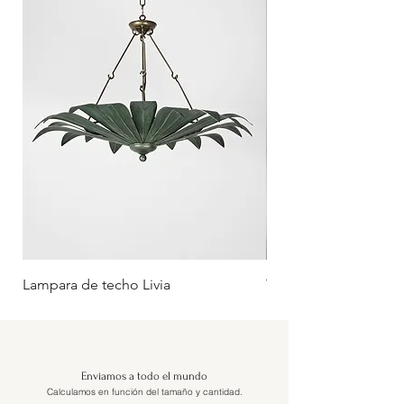
Lampara de techo Livia
Tumbona Oliva (Rueda
Enviamos a todo el mundo
Calculamos en función del tamaño y cantidad.