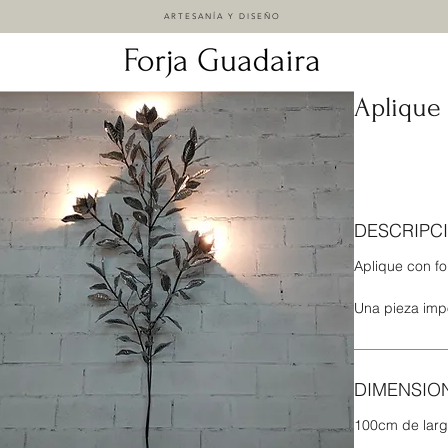
ARTESANÍA Y DISEÑO
Aplique
DESCRIPC
Aplique con f
Una pieza imp
DIMENSIO
100cm de larg