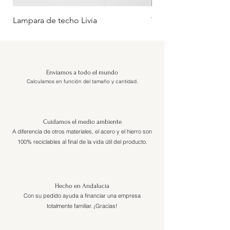
Lampara de techo Livia
Tumbona Oliva (Rueda
Enviamos a todo el mundo
Calculamos en función del tamaño y cantidad.
Cuidamos el medio ambiente
A diferencia de otros materiales, el acero y el hierro son
100% reciclables al final de la vida útil del producto.
Hecho en Andalucía
Con su pedido ayuda a financiar una empresa
totalmente familiar. ¡Gracias!