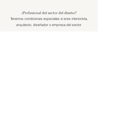
¿Profesional del sector del diseño?
Tenemos condiciones especiales si eres interiorista,
arquitecto, diseñador o empresa del sector.
© 2026 Creado por Forja Guadaira S.L.
Explorar
Trabajos
Proyectos
El Taller