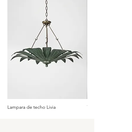
de creación artesanal.
Lampara de techo Livia
Tumbona Oliva (Rueda