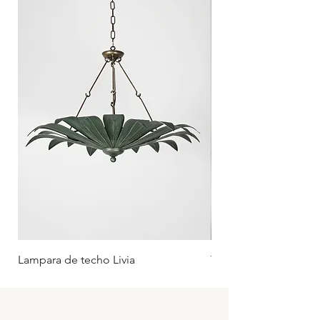
de creación artesanal.
Lampara de techo Livia
Tumbona Oliva (Rueda