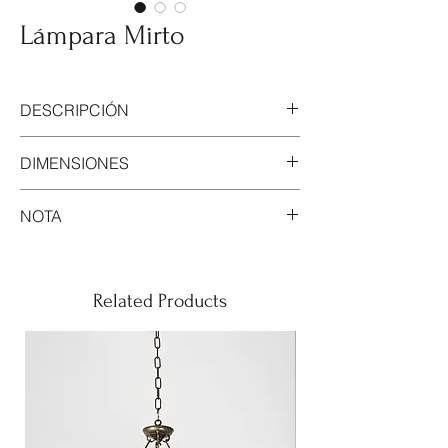
Lámpara Mirto
DESCRIPCIÓN
Lámpara de techo realizado en hierro.
DIMENSIONES
Lacado dorado envejecido.
60cm de diametro; 75cm de alto.
NOTA
Este modelo se puede realizar en cualquier
tamaño y acabado.
Related Products
Al tratarse de una pieza trabajada a mano
cada pieza es única debido a su proceso
de creación artesanal.