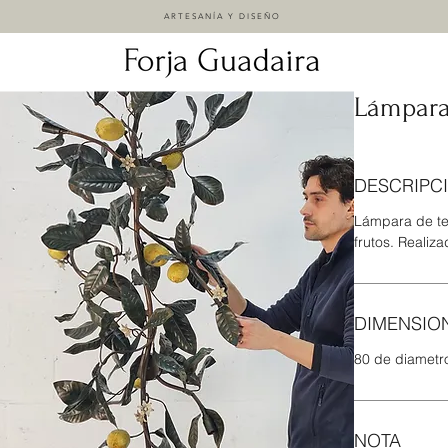
ARTESANÍA Y DISEÑO
Lámpara
DESCRIPC
Lámpara de te
frutos. Realiz
DIMENSIO
80 de diametro
NOTA