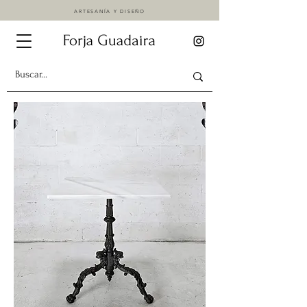
ARTESANÍA Y DISEÑO