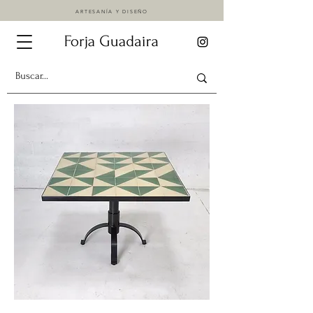
ARTESANÍA Y DISEÑO